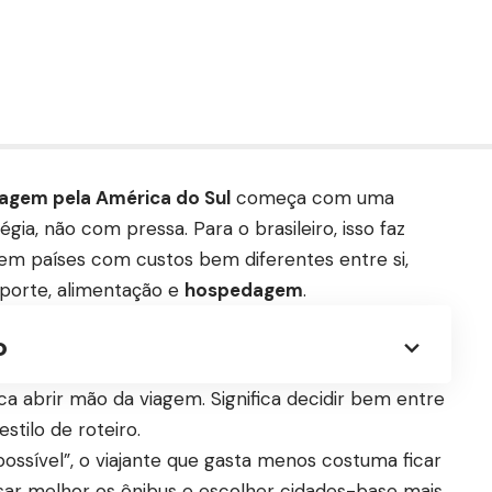
agem pela América do Sul
começa com uma
égia, não com pressa. Para o brasileiro, isso faz
tem países com custos bem diferentes entre si,
sporte, alimentação e
hospedagem
.
o
ica abrir mão da viagem. Significa decidir bem entre
stilo de roteiro.
ossível”, o viajante que gasta menos costuma ficar
ar melhor os ônibus e escolher cidades-base mais