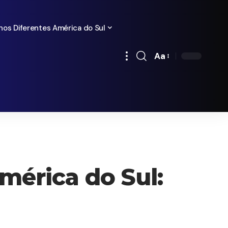
nos Diferentes América do Sul
Aa
Redimensionamen
de
fontes
érica do Sul: