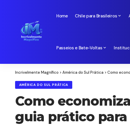
Home
Chile para Brasileiros
Passeios e Bate-Voltas
Instituc
Incrivelmente Magnífico
>
América do Sul Prática
>
Como economi
AMÉRICA DO SUL PRÁTICA
Como economizar
guia prático para 