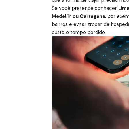
que a forma de viajar precisa mud
Se você pretende conhecer
Lima
Medellín ou Cartagena
, por exem
bairros e evitar trocar de hosp
custo e tempo perdido.