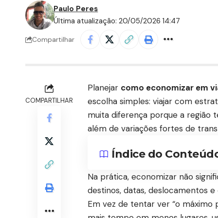
Paulo Peres
Última atualização: 20/05/2026 14:47
Compartilhar
Planejar
como economizar em vi
escolha simples: viajar com estrat
COMPARTILHAR
muita diferença porque a região 
além de variações fortes de tran
Índice do Conteúd
Na prática, economizar não signif
destinos, datas, deslocamentos e e
Em vez de tentar ver “o máximo p
mais tempo em menos lugares, us