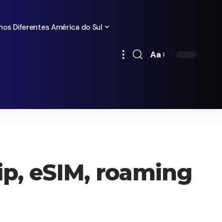
nos Diferentes América do Sul
Aa
Redimensionamen
de
fontes
ip, eSIM, roaming