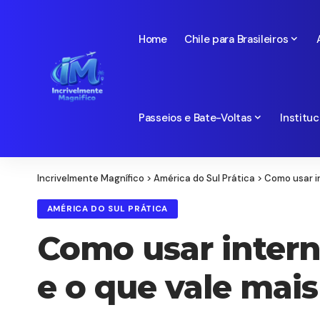
Home
Chile para Brasileiros
Passeios e Bate-Voltas
Instituc
Incrivelmente Magnífico
>
América do Sul Prática
>
Como usar in
AMÉRICA DO SUL PRÁTICA
Como usar intern
e o que vale mais