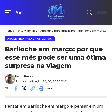
Aa
Redimensionamento
de
fontes
Incrivelmente Magnífico
>
Argentina para Brasileiros
>
Bariloche em março: por que esse mês pode ser uma ótima surpresa na viagem
ARGENTINA PARA BRASILEIROS
Bariloche em março: por que
esse mês pode ser uma ótima
surpresa na viagem
Paulo Peres
Última atualização: 24/03/2026 12:41
Pensar em
Bariloche em março
é pensar em um