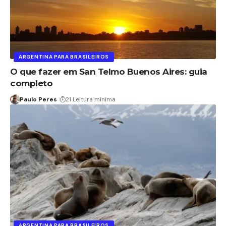
ARGENTINA PARA BRASILEIROS
O que fazer em San Telmo Buenos Aires: guia
completo
Paulo Peres
21 Leitura mínima
ARGENTINA PARA BRASILEIROS