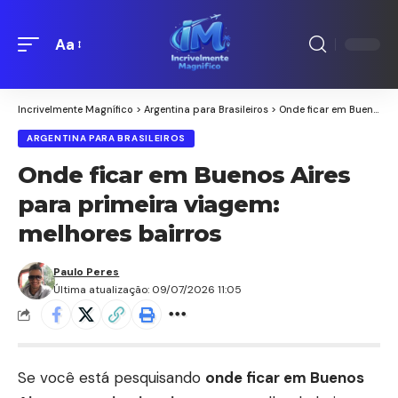
Aa
Redimensionamento
de
fontes
Incrivelmente Magnífico
>
Argentina para Brasileiros
>
Onde ficar em Buenos Aires para primeira viagem: melhores bairros
ARGENTINA PARA BRASILEIROS
Onde ficar em Buenos Aires
para primeira viagem:
melhores bairros
Paulo Peres
Última atualização: 09/07/2026 11:05
Se você está pesquisando
onde ficar em Buenos