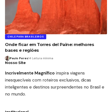
CHILE PARA BRASILEIROS
Onde ficar em Torres del Paine: melhores
bases e regiões
Paulo Peres
14 Leitura mínima
Nosso Site
Incrivelmente Magnífico
inspira viagens
inesquecíveis com roteiros exclusivos, dicas
inteligentes e destinos surpreendentes no Brasil e
no mundo.
Institucional