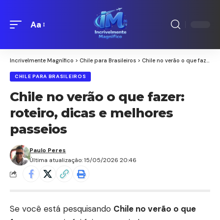
Aa
Redimensionamento
de
fontes
Incrivelmente Magnífico
>
Chile para Brasileiros
>
Chile no verão o que fazer: roteiro, dicas e melhores passeios
CHILE PARA BRASILEIROS
Chile no verão o que fazer:
roteiro, dicas e melhores
passeios
Paulo Peres
Última atualização: 15/05/2026 20:46
Se você está pesquisando
Chile no verão o que