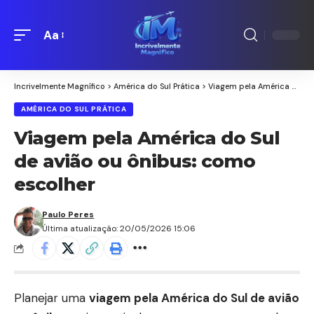
Aa
Redimensionamento
de
fontes
Incrivelmente Magnífico
>
América do Sul Prática
>
Viagem pela América do Sul de avião ou ônibus: como escolher
AMÉRICA DO SUL PRÁTICA
Viagem pela América do Sul
de avião ou ônibus: como
escolher
Paulo Peres
Última atualização: 20/05/2026 15:06
Planejar uma
viagem pela América do Sul de avião