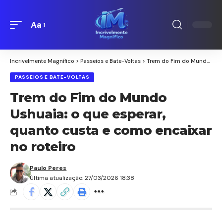
Aa
Redimensionamento
de
fontes
Incrivelmente Magnífico
>
Passeios e Bate-Voltas
>
Trem do Fim do Mundo Ushuaia: o que esperar, quanto custa e como encaixar no roteiro
PASSEIOS E BATE-VOLTAS
Trem do Fim do Mundo
Ushuaia: o que esperar,
quanto custa e como encaixar
no roteiro
Paulo Peres
Última atualização: 27/03/2026 18:38