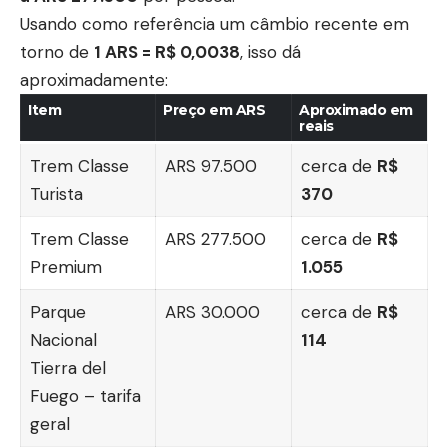
Usando como referência um câmbio recente em
torno de
1 ARS = R$ 0,0038
, isso dá
aproximadamente:
Item
Preço em ARS
Aproximado em
reais
Trem Classe
ARS 97.500
cerca de
R$
Turista
370
Trem Classe
ARS 277.500
cerca de
R$
Premium
1.055
Parque
ARS 30.000
cerca de
R$
Nacional
114
Tierra del
Fuego – tarifa
geral