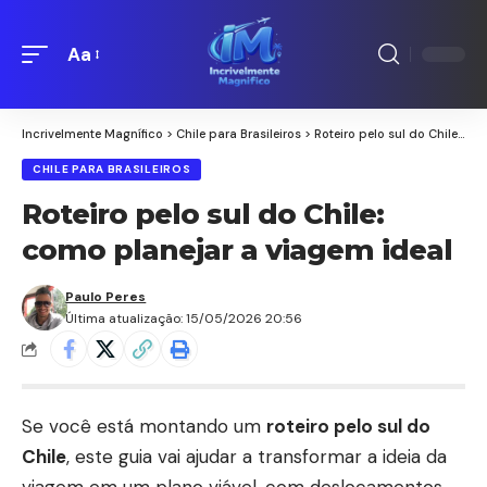
Aa
Redimensionamento
de
fontes
Incrivelmente Magnífico
>
Chile para Brasileiros
>
Roteiro pelo sul do Chile: como planejar a viagem ideal
CHILE PARA BRASILEIROS
Roteiro pelo sul do Chile:
como planejar a viagem ideal
Paulo Peres
Última atualização: 15/05/2026 20:56
Se você está montando um
roteiro pelo sul do
Chile
, este guia vai ajudar a transformar a ideia da