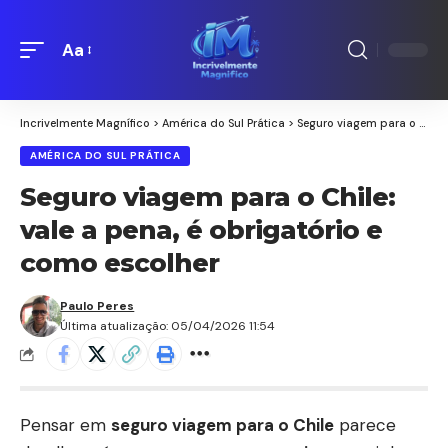
Aa
Redimensionamento
de
fontes
Incrivelmente Magnífico
>
América do Sul Prática
>
Seguro viagem para o Chile: vale a pena, é obrigatório e como escolher
AMÉRICA DO SUL PRÁTICA
Seguro viagem para o Chile:
vale a pena, é obrigatório e
como escolher
Paulo Peres
Última atualização: 05/04/2026 11:54
Pensar em
seguro viagem para o Chile
parece