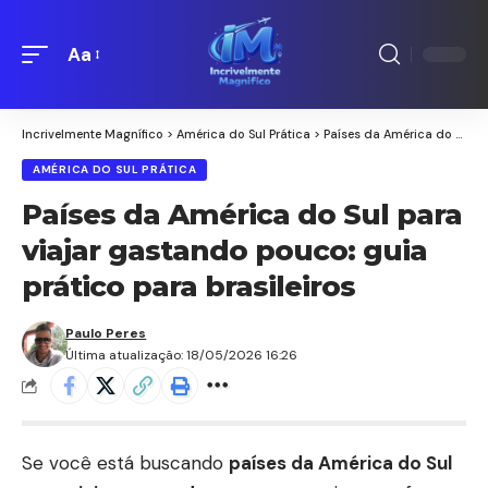
Aa
Redimensionamento
de
fontes
Incrivelmente Magnífico
>
América do Sul Prática
>
Países da América do Sul para viajar gastando pouco: guia prático para brasileiros
AMÉRICA DO SUL PRÁTICA
Países da América do Sul para
viajar gastando pouco: guia
prático para brasileiros
Paulo Peres
Última atualização: 18/05/2026 16:26
Se você está buscando
países da América do Sul