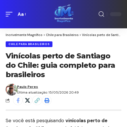
Aa
Redimensionamento
de
fontes
Incrivelmente Magnífico
>
Chile para Brasileiros
>
Vinícolas perto de Santiago do Chile: guia completo para brasileiros
CHILE PARA BRASILEIROS
Vinícolas perto de Santiago
do Chile: guia completo para
brasileiros
Paulo Peres
Última atualização: 15/05/2026 20:49
Se você está pesquisando
vinícolas perto de