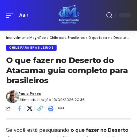
Aa
Redimensionamento
de
fontes
Incrivelmente Magnífico
>
Chile para Brasileiros
>
O que fazer no Deserto do Atacama: guia completo para brasileiros
CHILE PARA BRASILEIROS
O que fazer no Deserto do
Atacama: guia completo para
brasileiros
Paulo Peres
Última atualização: 15/05/2026 20:36
Se você está pesquisando
o que fazer no Deserto