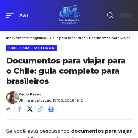
Aa
Redimensionamento
de
fontes
Incrivelmente Magnífico
>
Chile para Brasileiros
>
Documentos para viajar para o Chile: guia completo para brasileiros
CHILE PARA BRASILEIROS
Documentos para viajar para
o Chile: guia completo para
brasileiros
Paulo Peres
Última atualização: 15/05/2026 19:12
Se você está pesquisando
documentos para viajar