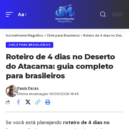
Aa
Redimensionamento
de
fontes
Incrivelmente Magnífico
>
Chile para Brasileiros
>
Roteiro de 4 dias no Deserto do Atacama: guia completo para brasileiros
CHILE PARA BRASILEIROS
Roteiro de 4 dias no Deserto
do Atacama: guia completo
para brasileiros
Paulo Peres
Última atualização: 15/05/2026 18:45
Se você está planejando
roteiro de 4 dias no