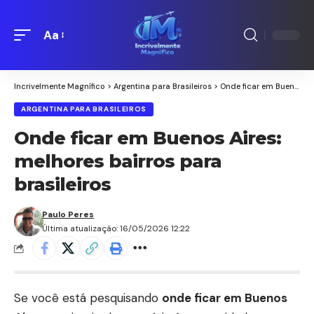
Aa
Redimensionamento
de
fontes
Incrivelmente Magnífico
>
Argentina para Brasileiros
>
Onde ficar em Buenos Aires: melhores bairros para brasileiros
ARGENTINA PARA BRASILEIROS
Onde ficar em Buenos Aires:
melhores bairros para
brasileiros
Paulo Peres
Última atualização: 16/05/2026 12:22
Se você está pesquisando
onde ficar em Buenos