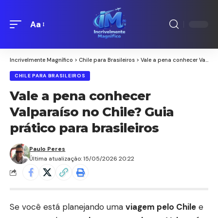
Aa
Redimensionamento
de
fontes
Incrivelmente Magnífico
>
Chile para Brasileiros
>
Vale a pena conhecer Valparaíso no Chile? Guia prático para brasileiros
CHILE PARA BRASILEIROS
Vale a pena conhecer
Valparaíso no Chile? Guia
prático para brasileiros
Paulo Peres
Última atualização: 15/05/2026 20:22
Se você está planejando uma
viagem pelo Chile
e