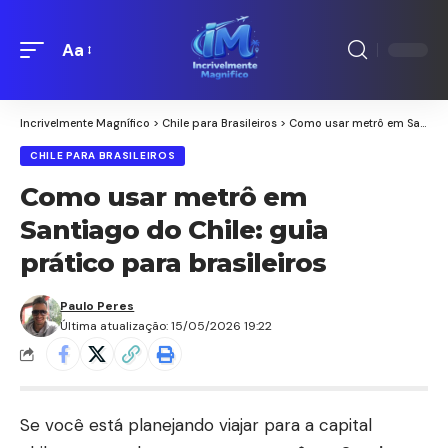
Aa
Redimensionamento
de
fontes
Incrivelmente Magnífico
>
Chile para Brasileiros
>
Como usar metrô em Santiago do Chile: guia prático para brasileiros
CHILE PARA BRASILEIROS
Como usar metrô em
Santiago do Chile: guia
prático para brasileiros
Paulo Peres
Última atualização: 15/05/2026 19:22
Se você está planejando viajar para a capital