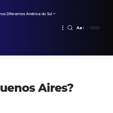
nos Diferentes América do Sul
Aa
Redimensionamen
de
fontes
uenos Aires?