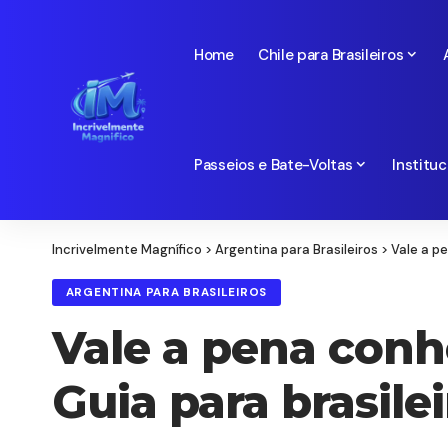
Home
Chile para Brasileiros
Passeios e Bate-Voltas
Instituc
Incrivelmente Magnífico
>
Argentina para Brasileiros
>
Vale a p
ARGENTINA PARA BRASILEIROS
Vale a pena conh
Guia para brasile