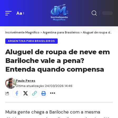
Aa
Redimensionamento
de
fontes
Incrivelmente Magnífico
>
Argentina para Brasileiros
>
Aluguel de roupa de neve em Bariloche vale a pena? Entenda quando compensa
ARGENTINA PARA BRASILEIROS
Aluguel de roupa de neve em
Bariloche vale a pena?
Entenda quando compensa
Paulo Peres
Última atualização: 24/03/2026 14:46
Muita gente chega a Bariloche com a mesma