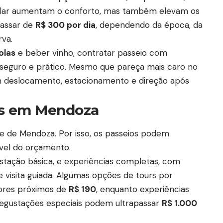
cular aumentam o conforto, mas também elevam os
passar de
R$ 300 por dia
, dependendo da época, da
rva.
colas
e beber vinho, contratar passeio com
 seguro e prático. Mesmo que pareça mais caro no
om deslocamento, estacionamento e direção após
las em Mendoza
ue de Mendoza. Por isso, os passeios podem
vel do orçamento.
ustação básica, e experiências completas, com
 visita guiada. Algumas opções de tours por
ores próximos de
R$ 190
, enquanto experiências
degustações especiais podem ultrapassar
R$ 1.000