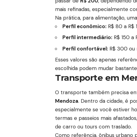
passar de
R$ 200
, dependendo do
mais refinadas, especialmente c
Na prática, para alimentação, uma
Perfil econômico:
R$ 80 a R$ 1
Perfil intermediário:
R$ 150 a 
Perfil confortável:
R$ 300 ou m
Esses valores são apenas referênc
escolhida podem mudar bastante o
Transporte em Me
O transporte também precisa en
Mendoza
. Dentro da cidade, é po
especialmente se você estiver ho
termas e passeios mais afastados, s
de carro ou tours com traslado.
Como referência, ônibus urbano p