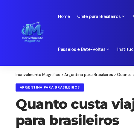
Home
Chile para Brasileiros
Passeios e Bate-Voltas
Instituc
Incrivelmente Magnífico
>
Argentina para Brasileiros
>
Quanto c
ARGENTINA PARA BRASILEIROS
Quanto custa via
para brasileiros