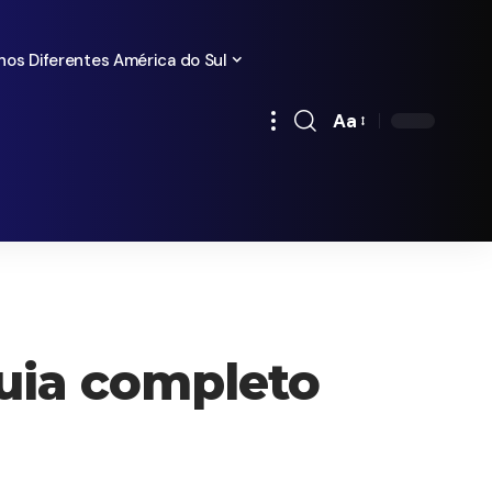
nos Diferentes América do Sul
Aa
Redimensionamen
de
fontes
guia completo