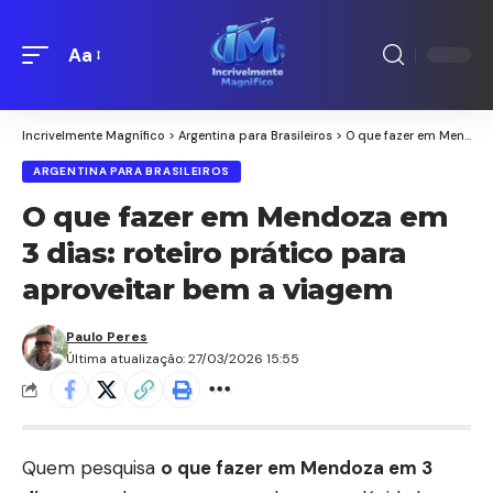
Aa
Redimensionamento
de
fontes
Incrivelmente Magnífico
>
Argentina para Brasileiros
>
O que fazer em Mendoza em 3 dias: roteiro prático para aproveitar bem a viagem
ARGENTINA PARA BRASILEIROS
O que fazer em Mendoza em
3 dias: roteiro prático para
aproveitar bem a viagem
Paulo Peres
Última atualização: 27/03/2026 15:55
Quem pesquisa
o que fazer em Mendoza em 3